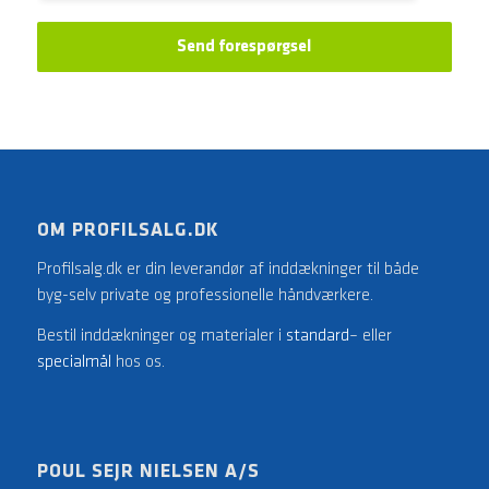
Send forespørgsel
OM PROFILSALG.DK
Profilsalg.dk er din leverandør af inddækninger til både
byg-selv private og professionelle håndværkere.
Bestil inddækninger og materialer i
standard
– eller
specialmål
hos os.
POUL SEJR NIELSEN A/S