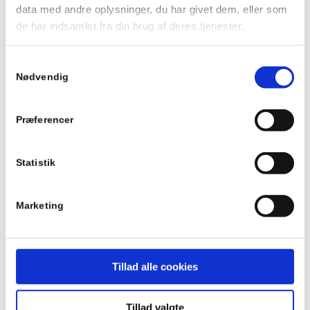
data med andre oplysninger, du har givet dem, eller som
Side
C
:
mm
de har indsamlet fra din brug af deres tjenester.
OBS: En side skal være større end 10mm
Samtykkevalg
Angiv dine vinkler
Nødvendig
Vinkel
1
:
grader
Præferencer
Angiv antal stk.
*
Statistik
Marketing
Angiv længde i mm
*
Tillad alle cookies
Angiv din længde op til 3000 mm. For andre længer, bestil da en
specialprofil
Tillad valgte