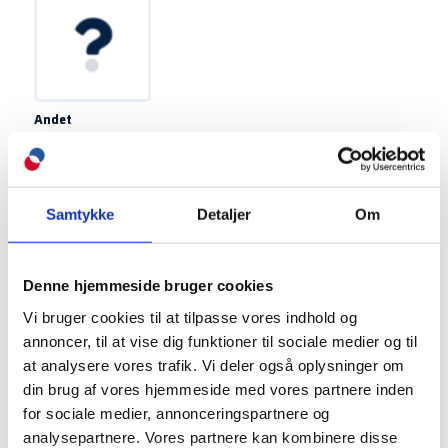
Andet
andet
For andre materialer, bestil da en
specialprofil
Vælg blandt følgende pladetykkelser på materialet
Samtykke
Detaljer
Om
Se valgmuligheder ved valg af materiale
Denne hjemmeside bruger cookies
For andre pladetykkelser, bestil da en
profil på specialmål
Vi bruger cookies til at tilpasse vores indhold og
Indtast målene på din profil
*
annoncer, til at vise dig funktioner til sociale medier og til
at analysere vores trafik. Vi deler også oplysninger om
Side
A
:
mm
din brug af vores hjemmeside med vores partnere inden
for sociale medier, annonceringspartnere og
Side
B
:
mm
analysepartnere. Vores partnere kan kombinere disse