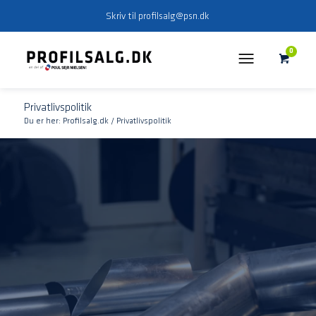
Skriv til
profilsalg@psn.dk
0
Privatlivspolitik
Du er her:
Profilsalg.dk
/
Privatlivspolitik