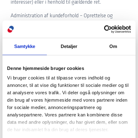
interesser) eller i henhold til gældende ret.
Administration af kundeforhold – Oprettelse og
administration af dit kundeforhold med PSN som led i
driften af PSN’s virksomhed, herunder fakturering,
inkasso, markedsføring, statistik mv. Alle statistikker
Samtykke
Detaljer
Om
og analyser udarbejdes i anonymiseret format og
indeholder derfor ikke oplysninger, der kan henføres
Denne hjemmeside bruger cookies
direkte til dig som person. PSN kan desuden i
Vi bruger cookies til at tilpasse vores indhold og
forbindelse med kundeadministrationen behandle
annoncer, til at vise dig funktioner til sociale medier og til
oplysninger om vores kontaktpersoner hos vores
at analysere vores trafik. Vi deler også oplysninger om
kunder.
din brug af vores hjemmeside med vores partnere inden
for sociale medier, annonceringspartnere og
Administration af leverandør- og samarbejdsforhold –
analysepartnere. Vores partnere kan kombinere disse
PSN behandler dine personoplysninger i forbindelse
data med andre oplysninger, du har givet dem, eller som
med administration af leverandør- og/eller
de har indsamlet fra din brug af deres tjenester.
samarbejdsforhold, hvor du er leverandør eller