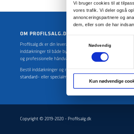
Vi bruger cookies til at tilpas
vores trafik. Vi deler også 
annonceringspartnere og anal
dem, eller som de har indsaml
OM PROFILSALG.DK
POUL S
Samtykkevalg
Profilsalg.dk er din leverandør af
Poul Sejr
Nødvendig
inddækninger til både byg-selv private
største 
og professionelle håndværkere.
kompeten
Ventilati
Bestil inddækninger og materialer i
Facade a
standard
– eller
specialmål
hos os.
Kun nødvendige cook
Copyright © 2019-2020 - Profilsalg.dk