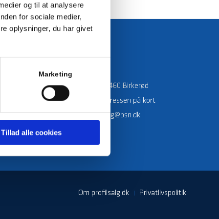
 medier og til at analysere
nden for sociale medier,
e oplysninger, du har givet
KONTAKT
Profilsalg.dk
Marketing
Blokken 23C, 3460 Birkerød
Find vej:
Se adressen på kort
Email:
profilsalg@psn.dk
CVR. 30811186
Tillad alle cookies
Om profilsalg.dk
Privatlivspolitik