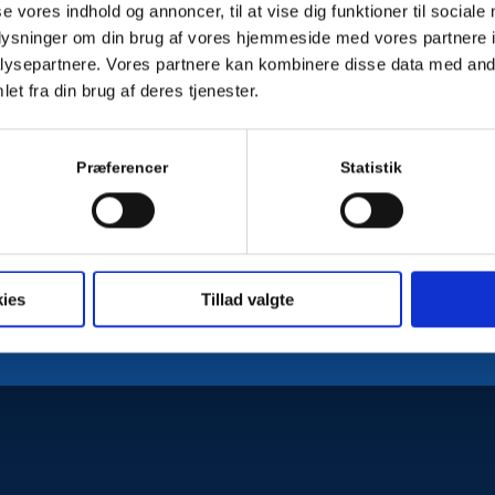
se vores indhold og annoncer, til at vise dig funktioner til sociale
oplysninger om din brug af vores hjemmeside med vores partnere i
ysepartnere. Vores partnere kan kombinere disse data med andr
et fra din brug af deres tjenester.
EJR NIELSEN A/S
INFORMATION
Kontakt
 Nielsen
er Nordsjællands
Præferencer
Statistik
teknikhus med tekniske
cer inden for VVS, EL,
on, Køl, Fjernvarme og Tag &
rbejde.
ies
Tillad valgte