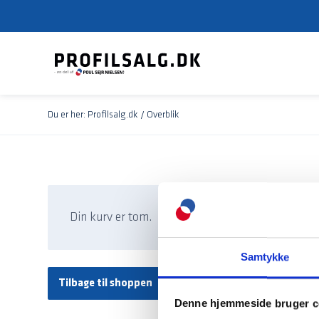
Du er her:
Profilsalg.dk
/
Overblik
Din kurv er tom.
Samtykke
Tilbage til shoppen
Denne hjemmeside bruger c