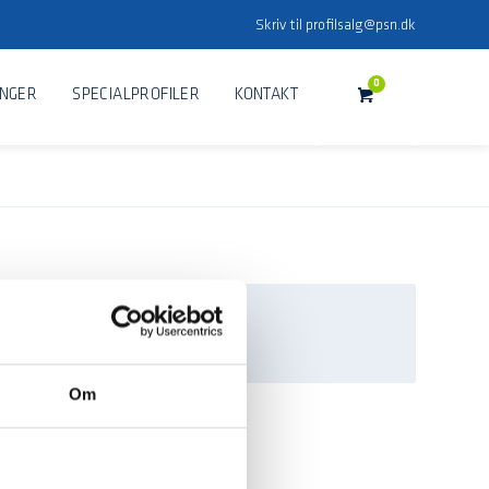
Skriv til
profilsalg@psn.dk
0
INGER
SPECIALPROFILER
KONTAKT
Om