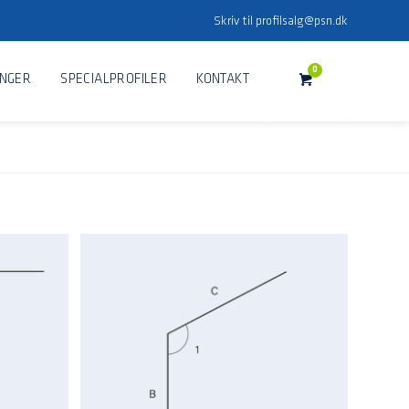
Skriv til
profilsalg@psn.dk
0
INGER
SPECIALPROFILER
KONTAKT