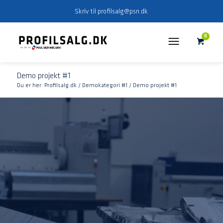
Skriv til
profilsalg@psn.dk
0
Demo projekt #1
Du er her:
Profilsalg.dk
/
Demokategori #1
/
Demo projekt #1