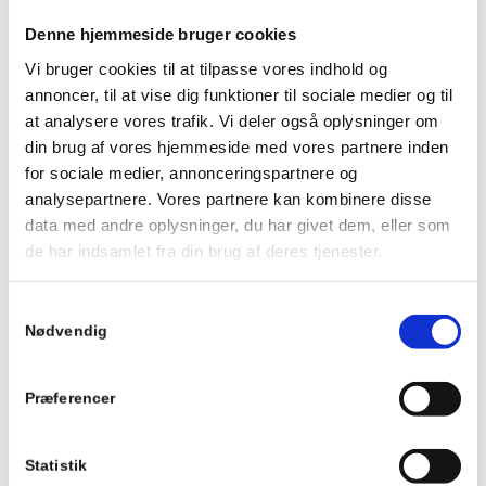
Denne hjemmeside bruger cookies
Vi bruger cookies til at tilpasse vores indhold og
annoncer, til at vise dig funktioner til sociale medier og til
Kategori
at analysere vores trafik. Vi deler også oplysninger om
din brug af vores hjemmeside med vores partnere inden
Lorem ipsum dolor
for sociale medier, annonceringspartnere og
analysepartnere. Vores partnere kan kombinere disse
Kunde
data med andre oplysninger, du har givet dem, eller som
Lorem ipsum dolor
de har indsamlet fra din brug af deres tjenester.
Bygherre
Samtykkevalg
Lorem ipsum dolor
Nødvendig
Periode
Præferencer
2019
Entreprisesum
Statistik